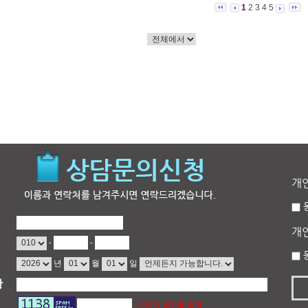
1
2
3
4
5
개
개
-
-
년
월
일
항
이미지 글자를 입력