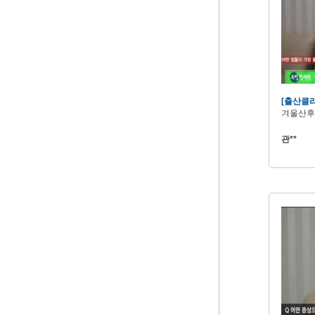
[출산클
겨울산후
관**