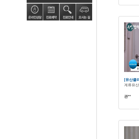
[유산클
계류유산
관**