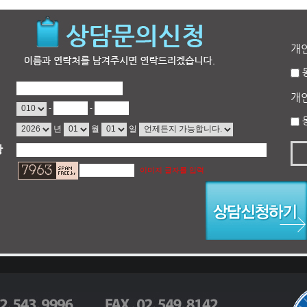
개
개
-
-
년
월
일
항
이미지 글자를 입력