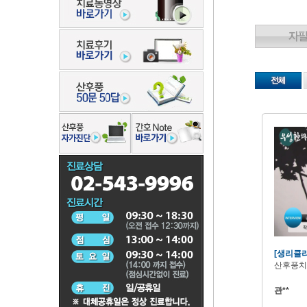
[생리클
산후풍치
관**