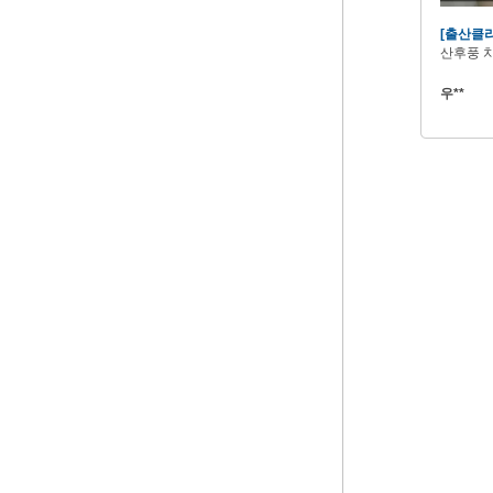
[출산클
산후풍 
우**