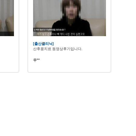
[출산클리닉]
산후풍치료 동영상후기입니다.
우**