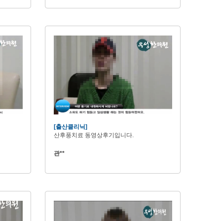
[출산클리닉]
산후풍치료 동영상후기입니다.
관**