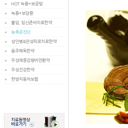
HOT 녹용+보궁탕
녹용+보담환
불임, 임신준비치료한약
농축공진단
성인병&만성피로치료한약
음주해독한약
우성체중감량비만환약
우성건강한약
한방자동차보험