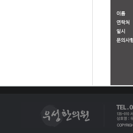
이름
연락처
일시
문의사