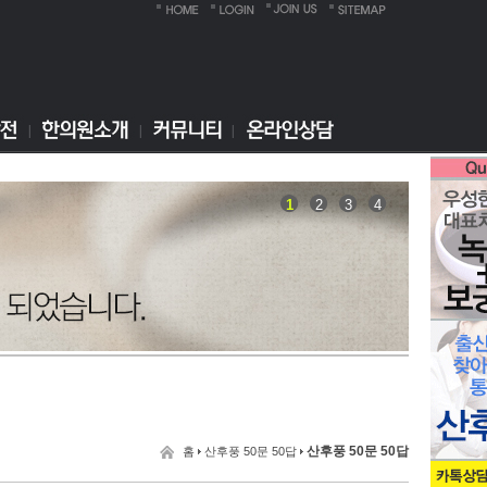
1
2
3
4
산후풍 50문 50답
홈
산후풍 50문 50답