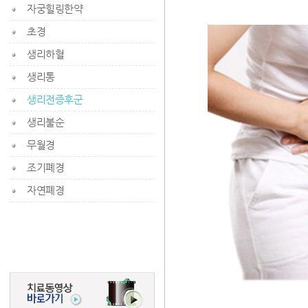
자궁힐링한약
초경
생리하혈
생리통
생리전증후군
생리불순
무월경
조기폐경
자연폐경