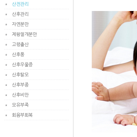
산전관리
산후관리
자연분만
제왕절개분만
고령출산
산후풍
산후우울증
산후탈모
산후부종
산후비만
모유부족
회음부회복