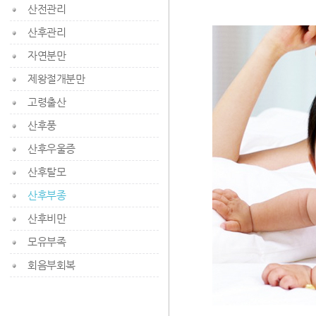
산전관리
산후관리
자연분만
제왕절개분만
고령출산
산후풍
산후우울증
산후탈모
산후부종
산후비만
모유부족
회음부회복