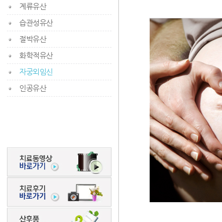
계류유산
습관성유산
절박유산
화학적유산
자궁외임신
인공유산