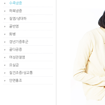
수족냉증
하복냉증
질염/냉대하
골반염
화병
갱년기증후군
골다공증
여성관절염
요실금
질건조증/성교통
안면홍조