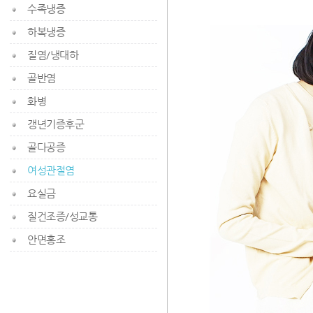
수족냉증
하복냉증
질염/냉대하
골반염
화병
갱년기증후군
골다공증
여성관절염
요실금
질건조증/성교통
안면홍조