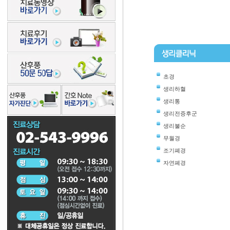
초경
생리하혈
생리통
생리전증후군
생리불순
무월경
조기폐경
자연폐경