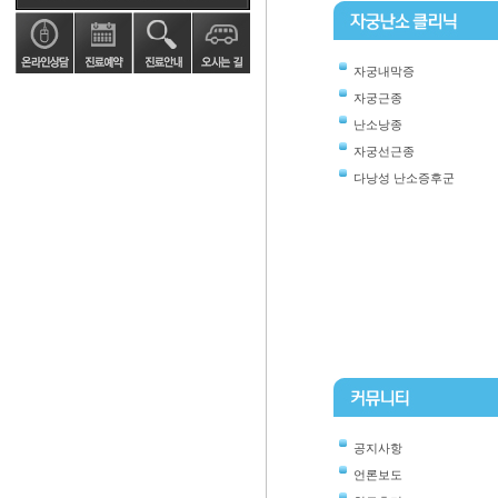
자궁내막증
자궁근종
난소낭종
자궁선근종
다낭성 난소증후군
공지사항
언론보도