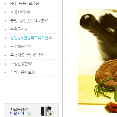
HOT 녹용+보궁탕
녹용+보담환
불임, 임신준비치료한약
농축공진단
성인병&만성피로치료한약
음주해독한약
우성체중감량비만환약
우성건강한약
한방자동차보험