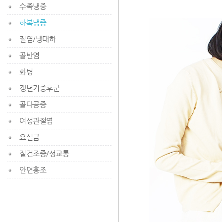
수족냉증
하복냉증
질염/냉대하
골반염
화병
갱년기증후군
골다공증
여성관절염
요실금
질건조증/성교통
안면홍조