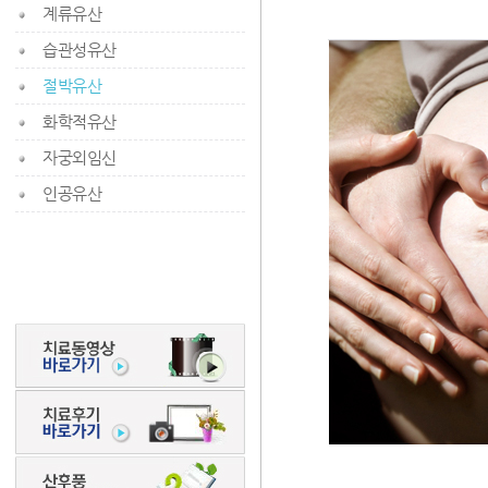
계류유산
습관성유산
절박유산
화학적유산
자궁외임신
인공유산