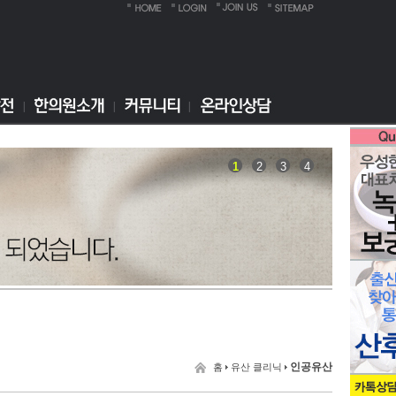
1
2
3
4
인공유산
홈
유산 클리닉