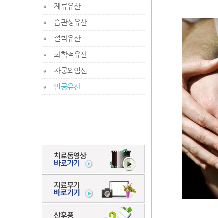
계류유산
습관성유산
절박유산
화학적유산
자궁외임신
인공유산