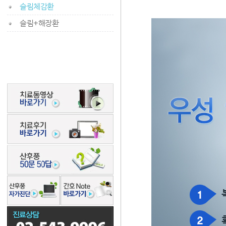
슬림체감환
슬림+해장환