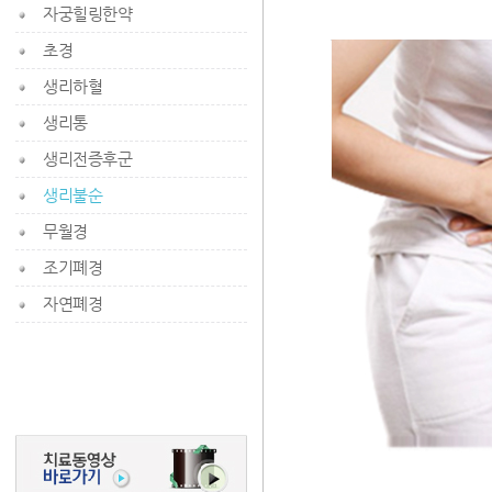
자궁힐링한약
초경
생리하혈
생리통
생리전증후군
생리불순
무월경
조기폐경
자연폐경