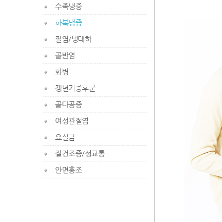
수족냉증
하복냉증
질염/냉대하
골반염
화병
갱년기증후군
골다공증
여성관절염
요실금
질건조증/성교통
안면홍조