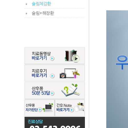
슬림체감환
슬림+해장환