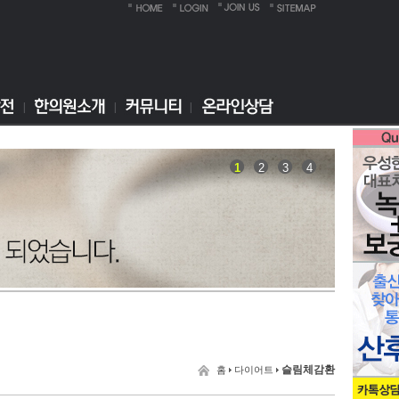
1
2
3
4
슬림체감환
홈
다이어트