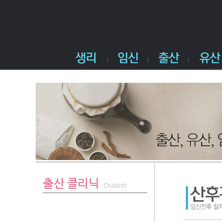
출산 클리닉
Childbirth