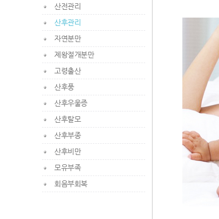
산전관리
산후관리
자연분만
제왕절개분만
고령출산
산후풍
산후우울증
산후탈모
산후부종
산후비만
모유부족
회음부회복