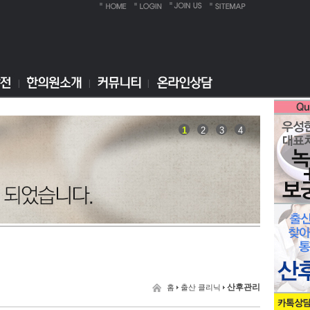
1
2
3
4
산후관리
홈
출산 클리닉