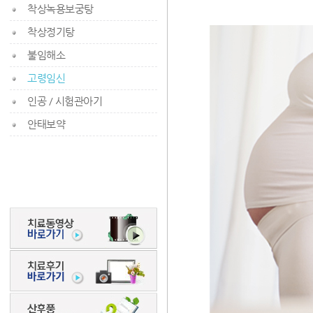
착상녹용보궁탕
착상정기탕
불임해소
고령임신
인공 / 시험관아기
안태보약