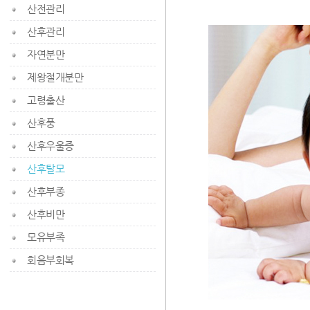
산전관리
산후관리
자연분만
제왕절개분만
고령출산
산후풍
산후우울증
산후탈모
산후부종
산후비만
모유부족
회음부회복