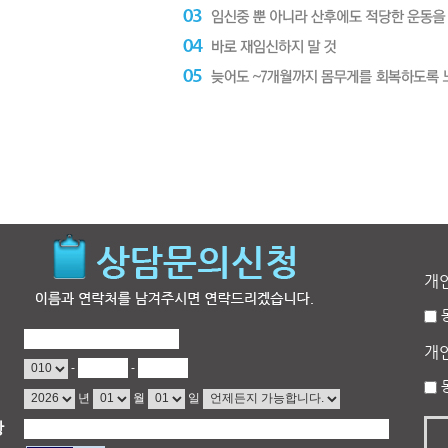
개
개
-
-
년
월
일
항