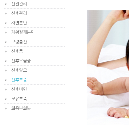
산전관리
산후관리
자연분만
제왕절개분만
고령출산
산후풍
산후우울증
산후탈모
산후부종
산후비만
모유부족
회음부회복